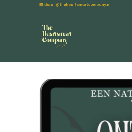
doran@theheartsmartcompany.nl