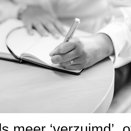
s meer ‘verzuimd’, o