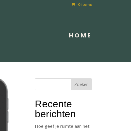
0 items
HOME
Recente
berichten
Hoe geef je ruimte aan het