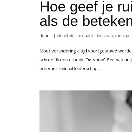
Hoe geef je r
als de beteken
door
|
|
identiteit
,
liminaal leiderschap
,
mensged
Moet verandering altijd voortgestuwd worden
schreef ik een e-book ‘Ontvouw’. Een natuurlijk
ook voor liminaal leiderschap....